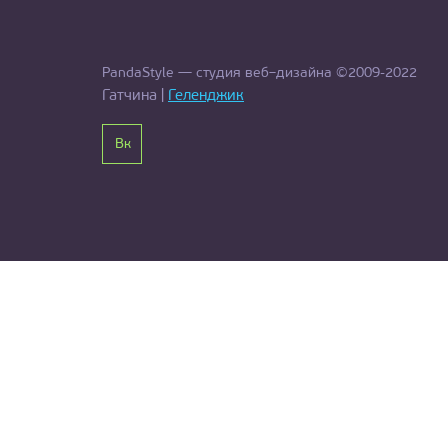
PandaStyle — студия веб–дизайна ©2009-2022
Гатчина |
Геленджик
Вк