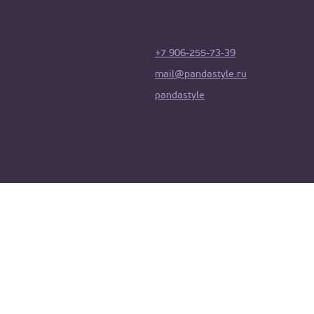
+7 906-255-73-39
mail@pandastyle.ru
pandastyle