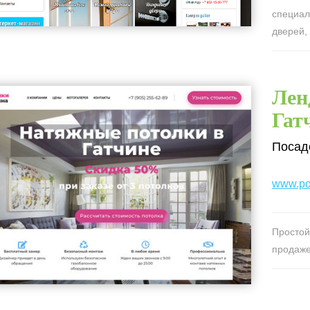
специал
дверей, 
Лен
Гат
Посад
www.pot
Простой
продаже