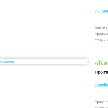
куприн
Новый ж
Продажа
стадии 
«Ка
Произ
kamnik
Провере
памятни