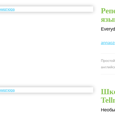
Реп
язы
Everyd
annaoz
Простой
английс
Шко
Tel
Необы