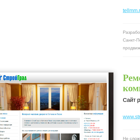
tellmm.
Разрабо
Санкт-П
продвиж
Рем
ком
Сайт р
www.str
Не слож