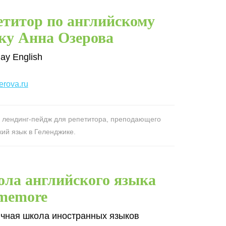
етитор по английскому
ку Анна Озерова
ay English
erova.ru
 лендинг-пейдж для репетитора, преподающего
кий язык в Геленджике.
ла английского языка
lmemore
чная школа иностранных языков