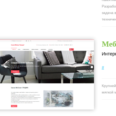
Разрабо
задача 
техниче
Меб
Интер
#
Крупней
мягкой 