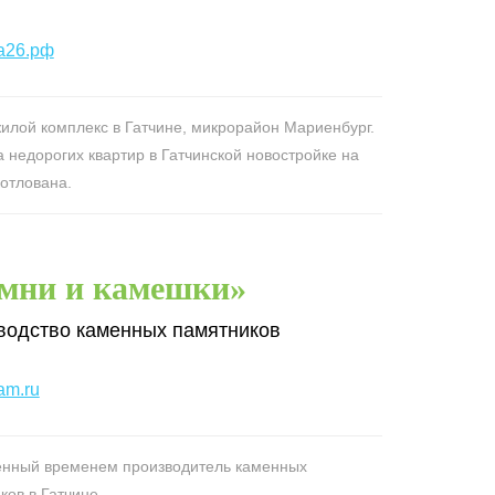
а26.рф
илой комплекс в Гатчине, микрорайон Мариенбург.
 недорогих квартир в Гатчинской новостройке на
котлована.
мни и камешки»
водство каменных памятников
am.ru
нный временем производитель каменных
ков в Гатчине.